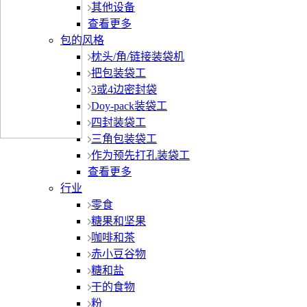
其他设备
查看更多
包的风格
枕头/角/链接装袋机
把包装袋工
3或4边密封袋
Doy-pack装袋工
四封装袋工
三角包装袋工
作为预先打孔装袋工
查看更多
行业
零食
糖果和坚果
咖啡和茶
赤小豆谷物
糖和盐
干的食物
粉