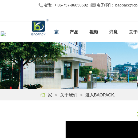
电话：+ 86-757-86658602
电子邮件：
baopack@cba
家
产品
视频
消息
关于
家
关于我们
进入BAOPACK.